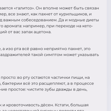
ется «галитоз». Он вполне может быть связан
, все знают, как пахнет от курильщиков, и
ред важным собеседованием. Да и модные диеты
 аромата: например, при переходе на кето-
й от вас запах ацетона.
 а изо рта всё равно неприятно пахнет, это
раздражителей такой симптом может указывать
 просто: во рту остаются частички пищи, на
 бактерии всё это расщепляют, а в процессе
ие простое: чистите зубы дважды в день,
к и кровоточивость дёсен. Кстати, большая
-за недостаточной гигиены полости рта.