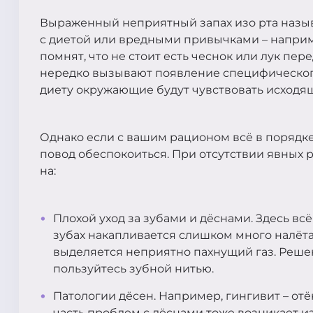
Выраженный неприятный запах изо рта называ
с диетой или вредными привычками – например
помнят, что не стоит есть чеснок или лук пе
нередко вызывают появление специфического
диету окружающие будут чувствовать исходящи
Однако если с вашим рационом всё в порядке,
повод обеспокоиться. При отсутствии явных 
на:
Плохой уход за зубами и дёснами. Здесь всё
зубах накапливается слишком много налёта,
выделяется неприятно пахнущий газ. Решен
пользуйтесь зубной нитью.
Патологии дёсен. Например, гингивит – отё
часть проблем с дёснами тоже возникает из