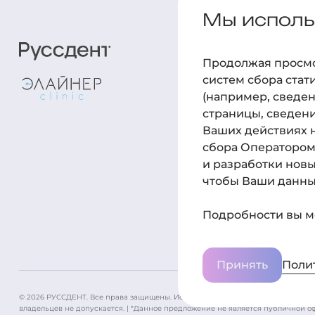
Мы использ
Пациент
Продолжая просмот
Детям
систем сбора стат
(например, сведен
Услуги
страницы, сведени
Врачи
Ваших действиях н
сбора Оператором 
Цены
и разработки новы
Отзывы
чтобы Ваши данные
Контакты
Подробности вы м
Поли
Принять
© 2026 РУССДЕНТ. Все права защищены. Использование материалов без раз
владельцев не допускается. | *Данное предложение не является публичной о