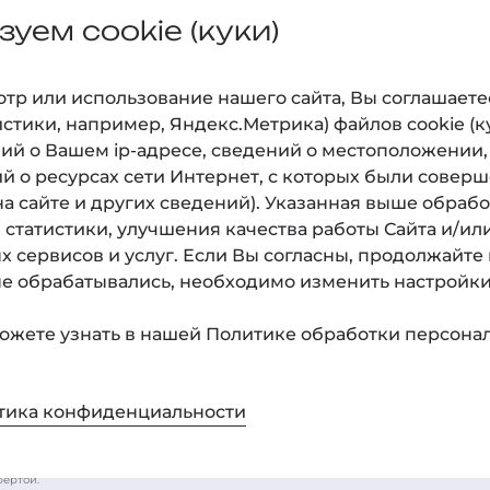
уем cookie (куки)
ам
О нас
Наук
р или использование нашего cайта, Вы соглашаетесь
О клинике
Практ
истики, например, Яндекс.Метрика) файлов cookie (
ий о Вашем ip-адресе, сведений о местоположении,
Технологии
Статьи
й о ресурсах сети Интернет, с которых были соверш
Новости
Новост
а сайте и других сведений). Указанная выше обраб
статистики, улучшения качества работы Сайта и/или
Фотогалерея
х сервисов и услуг. Если Вы согласны, продолжайте 
 обрабатывались, необходимо изменить настройки 
ожете узнать в нашей Политике обработки персонал
тика конфиденциальности
решения
Общая инфо
фертой.