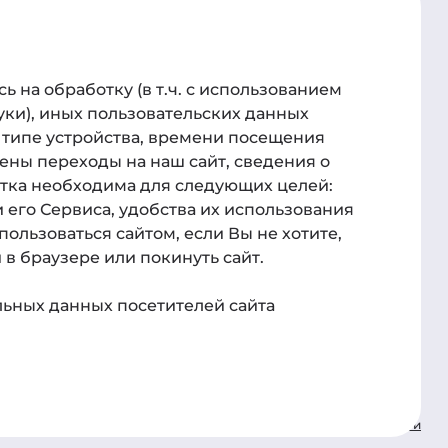
а
Для связи
 на обработку (в т.ч. с использованием
ик-центр
Телефон
куки), иных пользовательских данных
 типе устройства, времени посещения
78612040010
ены переходы на наш сайт, сведения о
и о курсах
Администрация:
отка необходима для следующих целей:
 его Сервиса, удобства их использования
clientmanager@rossdent.ru
пользоваться сайтом, если Вы не хотите,
Пресс-служба:
в браузере или покинуть сайт.
admin@russdent.ru
ьных данных посетителей сайта
рмация
Юридическая информация
Политика конфеденциальности