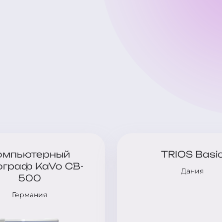
омпьютерный
TRIOS Basi
ограф KaVo CB-
Дания
500
Германия