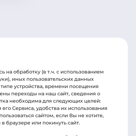
а
Для связи
 на обработку (в т.ч. с использованием
ик-центр
Телефон
куки), иных пользовательских данных
 типе устройства, времени посещения
78612040010
ены переходы на наш сайт, сведения о
и о курсах
Администрация:
отка необходима для следующих целей:
 его Сервиса, удобства их использования
clientmanager@rossdent.ru
пользоваться сайтом, если Вы не хотите,
Пресс-служба:
в браузере или покинуть сайт.
admin@russdent.ru