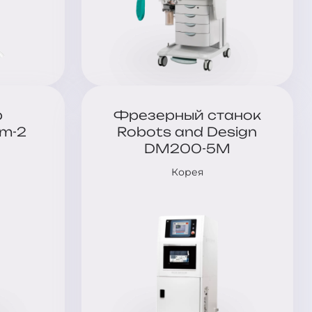
р
Фрезерный станок
rm-2
Robots and Design
DM200-5M
Корея