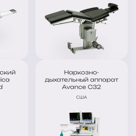
ский
Наркозно-
ica
дыхательный аппарат
d
Avance C32
США