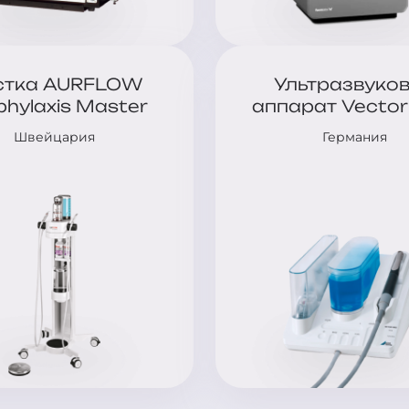
стка AURFLOW
Ультразвуко
phylaxis Master
аппарат Vector
Швейцария
Германия