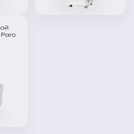
вой
 Paro