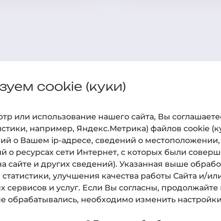
уем cookie (куки)
ам
О нас
Наук
р или использование нашего cайта, Вы соглашаетесь
О клинике
Практ
истики, например, Яндекс.Метрика) файлов cookie (
ий о Вашем ip-адресе, сведений о местоположении,
Технологии
Статьи
й о ресурсах сети Интернет, с которых были соверш
Новости
Новост
а сайте и других сведений). Указанная выше обраб
статистики, улучшения качества работы Сайта и/или
Фотогалерея
х сервисов и услуг. Если Вы согласны, продолжайте 
 обрабатывались, необходимо изменить настройки 