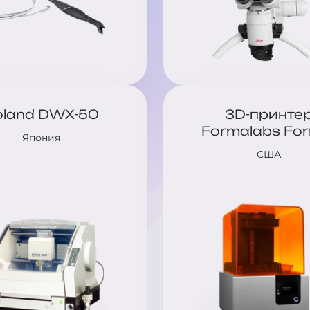
oland DWX-50
3D-принте
Formalabs Fo
Япония
США