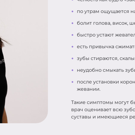
по утрам ощущается н
болит голова, висок, ш
быстро устают жеват
есть привычка сжимат
зубы стираются, скал
неудобно смыкать зуб
после установки коро
жевании.
Такие симптомы могут бы
врач оценивает всю зуб
суставы и имеющиеся ре