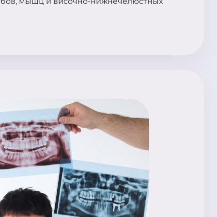
убов, мышц и височно-нижнечелюстных