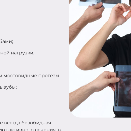
бами;
ной нагрузки;
и мостовидные протезы;
ь зубы;
не всегда безобидная
уют активного лечения, в