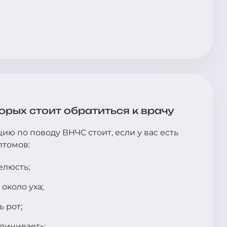
орых стоит обратиться к врачу
ию по поводу ВНЧС стоит, если у вас есть
птомов:
елюсть;
 около уха;
 рот;
клинивает»;