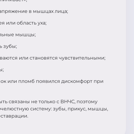
апряжение в мышцах лица;
ея или область уха;
ельные мышцы;
ь зубы;
ываются или становятся чувствительными;
ы;
нок или пломб появился дискомфорт при
ть связаны не только с ВНЧС, поэтому
очелюстную систему: зубы, прикус, мышцы,
ставрации.