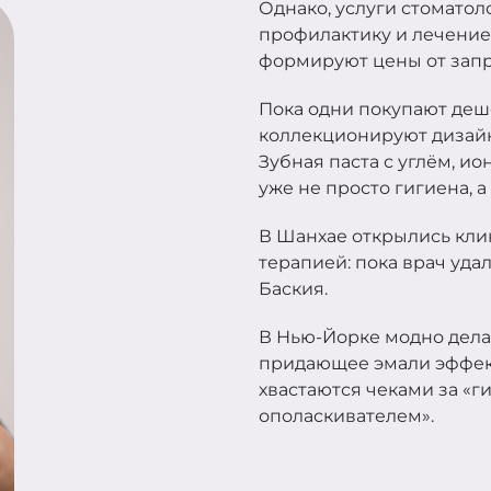
Однако, услуги стомато
профилактику и лечение,
формируют цены от запр
Пока одни покупают дешё
коллекционируют дизайн
Зубная паста с углём, и
уже не просто гигиена, 
В Шанхае открылись клин
терапией: пока врач уда
Баския.
В Нью-Йорке модно дела
придающее эмали эффект
хвастаются чеками за «г
ополаскивателем».