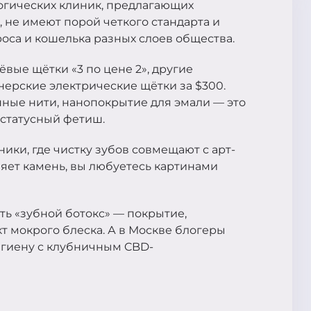
логических клиник, предлагающих
 не имеют порой четкого стандарта и
оса и кошелька разных слоев общества.
вые щётки «3 по цене 2», другие
ерские электрические щётки за $300.
онные нити, нанопокрытие для эмали — это
а статусный фетиш.
ики, где чистку зубов совмещают с арт-
ляет камень, вы любуетесь картинами
ть «зубной ботокс» — покрытие,
 мокрого блеска. А в Москве блогеры
игиену с клубничным CBD-