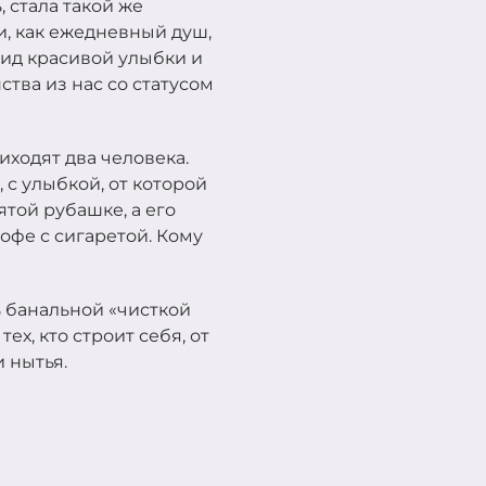
 стала такой же
, как ежедневный душ,
Вид красивой улыбки и
тва из нас со статусом
иходят два человека.
с улыбкой, от которой
ятой рубашке, а его
офе с сигаретой. Кому
ь банальной «чисткой
ех, кто строит себя, от
и нытья.