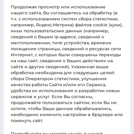
Новости
Продолжая просмотр или использование
нашего cайта, Вы соглашаетесь на обработку (в
Фотогалерея
т.ч. с использованием систем сбора статистики,
Наука
например, Яндекс.Метрика) файлов cookie (куки),
иных пользовательских данных (например,
Практик-центр
сведений о Вашем ip-адресе, сведений о
местоположении, типе устройства, времени
Статьи
посещения страницы, сведений о ресурсах сети
Интернет, с которых были совершены переходы
Новости о курсах
на наш сайт, сведения о Ваших действиях на
Для связи
сайте и других сведений). Указанная выше
обработка необходима для следующих целей:
Телефон
сбора Оператором статистики, улучшения
78612040010
качества работы Сайта и/или его Сервиса,
Администрация:
удобства их использования и разработки новых
сервисов и услуг. Если Вы согласны,
clientmanager@rossdent.ru
продолжайте пользоваться сайтом, если Вы не
Пресс-служба:
хотите, чтобы Ваши данные обрабатывались,
admin@russdent.ru
необходимо изменить настройки в браузере или
покинуть сайт.
Подробности вы можете узнать в нашей