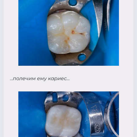
…
полечим ему кариес…