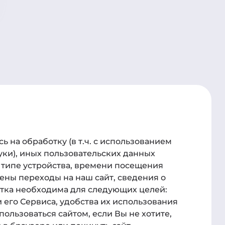
а
Для связи
 на обработку (в т.ч. с использованием
ик-центр
Телефон
куки), иных пользовательских данных
 типе устройства, времени посещения
78612040010
ены переходы на наш сайт, сведения о
и о курсах
Администрация:
отка необходима для следующих целей:
 его Сервиса, удобства их использования
clientmanager@rossdent.ru
пользоваться сайтом, если Вы не хотите,
Пресс-служба: