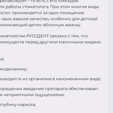
релаксирует – то есть с его помощью
для работы стоматолога. При этом многие виды
лости» производятся за одно посещение
одно важное качество, особенно для детской
напоминающий детям яблочную жвачку.
оматологии РУССДЕНТ связано с тем, что
реимуществ перед другими масочными видами
й;
емодинамику;
 выводится из организма в неизмененном виде;
рекращении введения препарата обеспечивает
ыми неприятными ощущениями;
глубину наркоза;