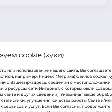
уем cookie (куки)
ам
О нас
Наук
р или использование нашего cайта, Вы соглашаетесь
О клинике
Практ
истики, например, Яндекс.Метрика) файлов cookie (
ий о Вашем ip-адресе, сведений о местоположении,
Технологии
Статьи
й о ресурсах сети Интернет, с которых были соверш
Новости
Новост
а сайте и других сведений). Указанная выше обраб
статистики, улучшения качества работы Сайта и/или
Фотогалерея
х сервисов и услуг. Если Вы согласны, продолжайте 