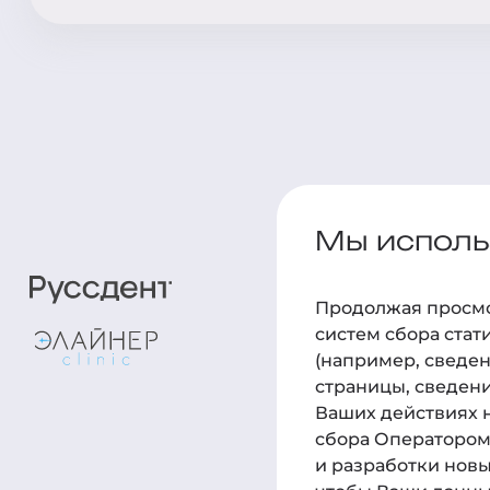
Мы использ
Пациент
Продолжая просмот
Детям
систем сбора стат
(например, сведен
Услуги
страницы, сведени
Врачи
Ваших действиях н
сбора Оператором 
Цены
и разработки новы
Отзывы