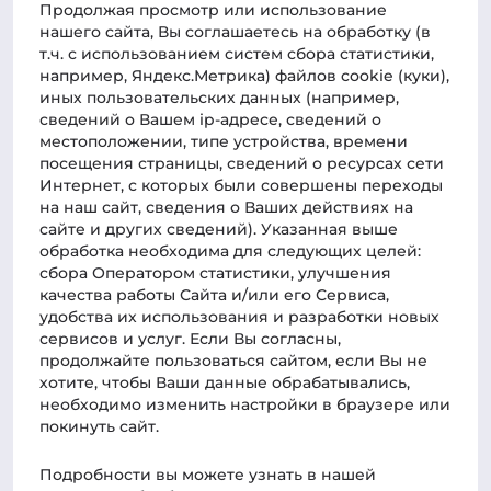
Новости
Продолжая просмотр или использование
нашего cайта, Вы соглашаетесь на обработку (в
Фотогалерея
т.ч. с использованием систем сбора статистики,
Наука
например, Яндекс.Метрика) файлов cookie (куки),
иных пользовательских данных (например,
Практик-центр
сведений о Вашем ip-адресе, сведений о
местоположении, типе устройства, времени
Статьи
посещения страницы, сведений о ресурсах сети
Интернет, с которых были совершены переходы
Новости о курсах
на наш сайт, сведения о Ваших действиях на
Для связи
сайте и других сведений). Указанная выше
обработка необходима для следующих целей:
Телефон
сбора Оператором статистики, улучшения
78612040010
качества работы Сайта и/или его Сервиса,
Администрация:
удобства их использования и разработки новых
сервисов и услуг. Если Вы согласны,
clientmanager@rossdent.ru
продолжайте пользоваться сайтом, если Вы не
Пресс-служба:
хотите, чтобы Ваши данные обрабатывались,
admin@russdent.ru
необходимо изменить настройки в браузере или
покинуть сайт.
Подробности вы можете узнать в нашей