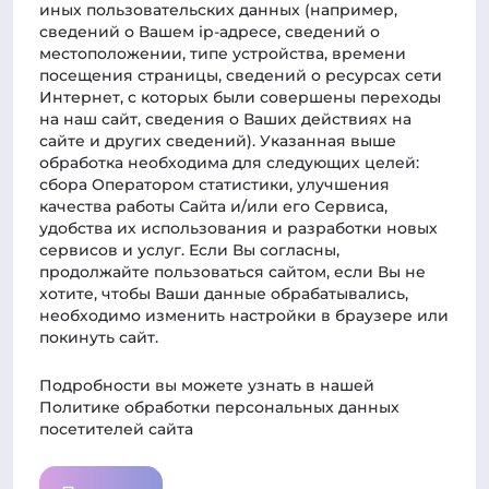
иных пользовательских данных (например,
Практик-центр
сведений о Вашем ip-адресе, сведений о
местоположении, типе устройства, времени
Статьи
посещения страницы, сведений о ресурсах сети
Интернет, с которых были совершены переходы
Новости о курсах
на наш сайт, сведения о Ваших действиях на
Для связи
сайте и других сведений). Указанная выше
обработка необходима для следующих целей:
Телефон
сбора Оператором статистики, улучшения
78612040010
качества работы Сайта и/или его Сервиса,
Администрация:
удобства их использования и разработки новых
сервисов и услуг. Если Вы согласны,
clientmanager@rossdent.ru
продолжайте пользоваться сайтом, если Вы не
Пресс-служба:
хотите, чтобы Ваши данные обрабатывались,
admin@russdent.ru
необходимо изменить настройки в браузере или
покинуть сайт.
Подробности вы можете узнать в нашей
Политике обработки персональных данных
посетителей сайта
Общая информация
Юридическая информация