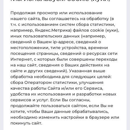
Новости
Продолжая просмотр или использование
нашего cайта, Вы соглашаетесь на обработку (в
Фотогалерея
т.ч. с использованием систем сбора статистики,
Наука
например, Яндекс.Метрика) файлов cookie (куки),
иных пользовательских данных (например,
Практик-центр
сведений о Вашем ip-адресе, сведений о
местоположении, типе устройства, времени
Статьи
посещения страницы, сведений о ресурсах сети
Интернет, с которых были совершены переходы
Новости о курсах
на наш сайт, сведения о Ваших действиях на
Для связи
сайте и других сведений). Указанная выше
обработка необходима для следующих целей:
Телефон
сбора Оператором статистики, улучшения
78612040010
качества работы Сайта и/или его Сервиса,
Администрация:
удобства их использования и разработки новых
сервисов и услуг. Если Вы согласны,
clientmanager@rossdent.ru
продолжайте пользоваться сайтом, если Вы не
Пресс-служба:
хотите, чтобы Ваши данные обрабатывались,
admin@russdent.ru
необходимо изменить настройки в браузере или
покинуть сайт.